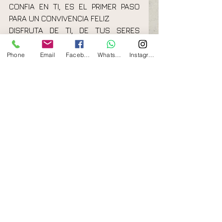
CONFIA EN TI, ES EL PRIMER PASO 
PARA UN CONVIVENCIA FELIZ
DISFRUTA DE TI, DE TUS SERES 
QUERIDOS Y DE LAS NAVIDADES
Phone
Email
Facebook
Whatsapp
Instagram
Psicoterapia
emociones
autoestima
Comentarios
Escribir un comentario...