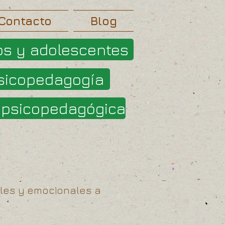
Contacto
Blog
os y adolescentes
sicopedagogía
opsicopedagógica
ales y emocionales a