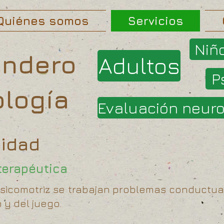
Quiénes somos
Servicios
Niñ
endero
Adultos
P
ología
Evaluación neur
cidad
terapéutica
psicomotriz se trabajan problemas conductu
 y del juego.