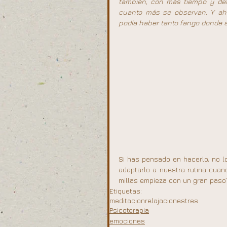
también, con más tiempo y dete
cuanto más se observan. Y aho
podía haber tanto fango donde a
Si has pensado en hacerlo, no l
adaptarlo a nuestra rutina cuan
millas empieza con un gran paso”
Etiquetas:
meditacion
relajacion
estres
Psicoterapia
emociones