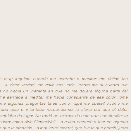
ve muy inquieto cuando me sentaba a meditar: me dolían las 
s… A decir verdad, me dolía casi todo. Pronto me di cuenta, sin 
 no había un instante en que no me doliera alguna parte del 
me sentaba a meditar me hacía consciente de ese dolor. Tomé 
arme algunas preguntas tales como: ¿qué me duele?, ¿cómo me 
aba esto e intentaba responderme, lo cierto era que el dolor 
ambiaba de lugar. No tardé en extraer de esto una conclusión: la 
dora; como diría SimoneWeil —a quien empecé a leer en aquella 
ue la atención. La inquietud mental, que fue lo que percibí justo 