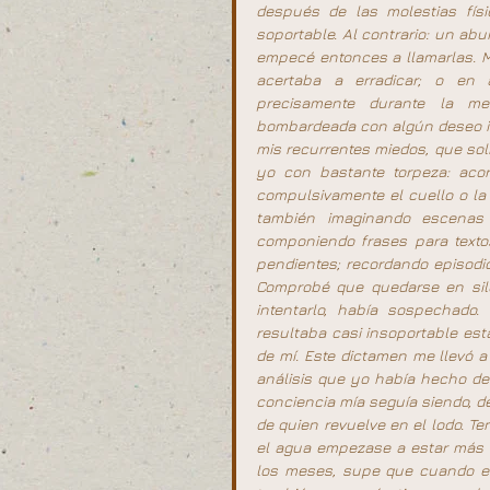
después de las molestias fís
soportable. Al contrario: un ab
empecé entonces a llamarlas. M
acertaba a erradicar; o en 
precisamente durante la me
bombardeada con algún deseo inc
mis recurrentes miedos, que sol
yo con bastante torpeza: acor
compulsivamente el cuello o la 
también imaginando escenas
componiendo frases para textos
pendientes; recordando episodi
Comprobé que quedarse en sile
intentarlo, había sospechado
resultaba casi insoportable es
de mí. Este dictamen me llevó a
análisis que yo había hecho de 
conciencia mía seguía siendo, de
de quien revuelve en el lodo. T
el agua empezase a estar más c
los meses, supe que cuando el