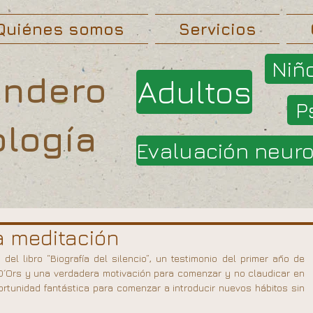
Quiénes somos
Servicios
Niñ
endero
Adultos
P
ología
Evaluación neur
la meditación
el libro “Biografía del silencio”, un testimonio del primer año de 
 D´Ors y una verdadera motivación para comenzar y no claudicar en 
rtunidad fantástica para comenzar a introducir nuevos hábitos sin 