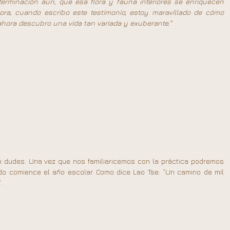
rminación aún, que esa flora y fauna interiores se enriquecen 
ra, cuando escribo este testimonio, estoy maravillado de cómo 
hora descubro una vida tan variada y exuberante.”
o dudes. Una vez que nos familiaricemos con la práctica podremos 
do comience el año escolar. Como dice Lao Tse: “Un camino de mil 
.  