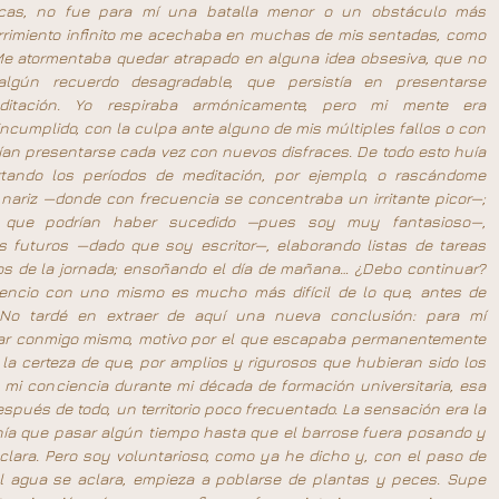
icas, no fue para mí una batalla menor o un obstáculo más 
urrimiento infinito me acechaba en muchas de mis sentadas, como 
e atormentaba quedar atrapado en alguna idea obsesiva, que no 
algún recuerdo desagradable, que persistía en presentarse 
ditación. Yo respiraba armónicamente, pero mi mente era 
umplido, con la culpa ante alguno de mis múltiples fallos o con 
ían presentarse cada vez con nuevos disfraces. De todo esto huía 
tando los períodos de meditación, por ejemplo, o rascándome 
nariz —donde con frecuencia se concentraba un irritante picor—; 
 que podrían haber sucedido —pues soy muy fantasioso—, 
 futuros —dado que soy escritor—, elaborando listas de tareas 
os de la jornada; ensoñando el día de mañana… ¿Debo continuar? 
ncio con uno mismo es mucho más difícil de lo que, antes de 
. No tardé en extraer de aquí una nueva conclusión: para mí 
tar conmigo mismo, motivo por el que escapaba permanentemente 
 la certeza de que, por amplios y rigurosos que hubieran sido los 
mi conciencia durante mi década de formación universitaria, esa 
spués de todo, un territorio poco frecuentado. La sensación era la 
enía que pasar algún tiempo hasta que el barrose fuera posando y 
lara. Pero soy voluntarioso, como ya he dicho y, con el paso de 
 agua se aclara, empieza a poblarse de plantas y peces. Supe 