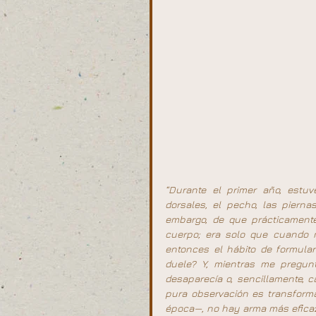
“Durante el primer año, estu
dorsales, el pecho, las pierna
embargo, de que prácticamente
cuerpo; era solo que cuando 
entonces el hábito de formul
duele? Y, mientras me pregunt
desaparecía o, sencillamente, c
pura observación es transforma
época—, no hay arma más eficaz q