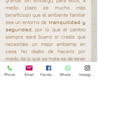
grande. Sin embargo, para ellos, a 
medio plazo es mucho más 
beneficioso que el ambiente familiar 
sea un entorno de
 tranquilidad y 
seguridad
, por lo que el cambio 
siempre será bueno si creéis que 
necesitáis un mejor ambiente en 
casa. No dejéis de hacerlo por 
miedo, de lo que se trata es de tener 
los recursos adecuados para ese 
cambio.
Phone
Email
Facebook
Whatsapp
Instagram
SI BUSCAS RESULTADOS DISTINTOS 
NO SIGAS HACIENDO LO MISMO, 
Einstein.