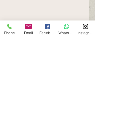
Phone
Email
Facebook
Whatsapp
Instagram
Desde 
Sendero 
Psicología 
trabajamos 
las 
dificultades de 
aprendizaje 
realizando 
una 
valoración integral 
en el inicio y 
estableciendo a partir de 
los datos recogidos un 
plan 
de tratamiento 
especializado e 
individualizado
, 