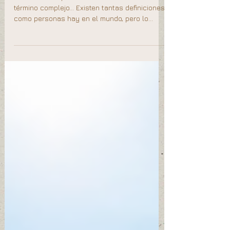
¿Qué es la Felicidad?
La verdad es que nos encontramos ante un
término complejo… Existen tantas definiciones
como personas hay en el mundo, pero lo
cierto es...