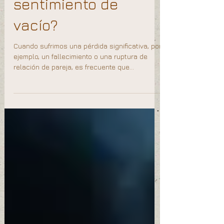
sentimiento de
vacío?
Cuando sufrimos una pérdida significativa, por
ejemplo, un fallecimiento o una ruptura de
relación de pareja, es frecuente que
conectemos...