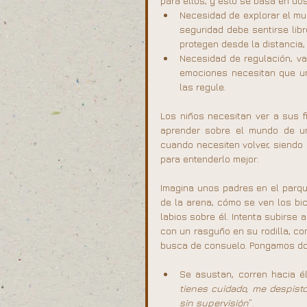
para ellos, y esto se basa en d
Necesidad de explorar el mu
seguridad debe sentirse libr
protegen desde la distancia,
Necesidad de regulación, va
emociones necesitan que un 
las regule.
Los niños necesitan ver a sus 
aprender sobre el mundo de un
cuando necesiten volver, siendo
para entenderlo mejor:
Imagina unos padres en el parque
de la arena, cómo se ven los bic
labios sobre él. Intenta subirse
con un rasguño en su rodilla, com
busca de consuelo. Pongamos dos
Se asustan, corren hacia él
tienes cuidado, me despist
sin supervisión
”.