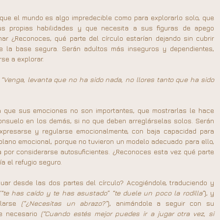
 que el mundo es algo impredecible como para explorarlo solo, que 
s propias habilidades y que necesita a sus figuras de apego 
ar ¿Reconoces, qué parte del círculo estarían dejando sin cubrir 
de la base segura. Serán adultos más inseguros y dependientes, 
se a explorar.
 
“Venga, levanta que no ha sido nada, no llores tanto que ha sido 
ía que sus emociones no son importantes, que mostrarlas le hace 
nsuelo en los demás, si no que deben arreglárselas solos. Serán 
xpresarse y regularse emocionalmente, con baja capacidad para 
plano emocional, porque no tuvieron un modelo adecuado para ello, 
a por considerarse autosuficientes. ¿Reconoces esta vez qué parte 
ía el refugio seguro.
ar desde las dos partes del círculo? Acogiéndole, traduciendo y 
(“te has caído y te has asustado” “te duele un poco la rodilla”
), y 
larse 
(“¿Necesitas un abrazo?”
), animándole a seguir con su 
e necesario 
(“Cuando estés mejor puedes ir a jugar otra vez, si 