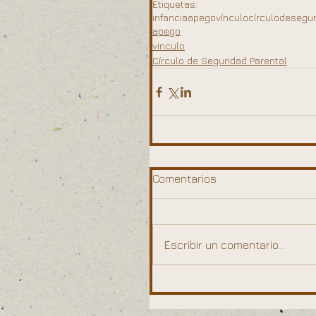
Etiquetas:
infancia
apego
vínculo
círculodesegur
apego
vinculo
Círculo de Seguridad Parental
Comentarios
Escribir un comentario...