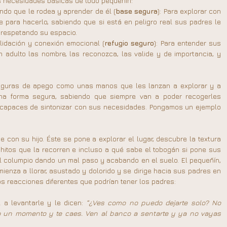
os necesidades básicas de todo pequeñín:
ndo que le rodea y aprender de él (
base segura
): Para explorar con 
e para hacerlo, sabiendo que si está en peligro real sus padres le 
 respetando su espacio.
lidación y conexión emocional (
refugio seguro
): Para entender sus 
adulto las nombre, las reconozca, las valide y de importancia, y 
figuras de apego como unas manos que les lanzan a explorar y a 
a forma segura, sabiendo que siempre van a poder recogerles 
 capaces de sintonizar con sus necesidades. Pongamos un ejemplo 
 con su hijo. Éste se pone a explorar el lugar, descubre la textura 
hitos que la recorren e incluso a qué sabe el tobogán si pone sus 
 al columpio dando un mal paso y acabando en el suelo. El pequeñín, 
ienza a llorar, asustado y dolorido y se dirige hacia sus padres en 
 reacciones diferentes que podrían tener los padres:
 a levantarle y le dicen: 
“¿Ves como no puedo dejarte solo? No 
o un momento y te caes. Ven al banco a sentarte y ya no vayas 