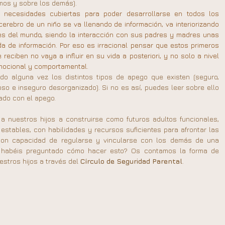
mos y sobre los demás).
 necesidades cubiertas para poder desarrollarse en todos los 
l cerebro de un niño se va llenando de información, va interiorizando 
s del mundo, siendo la interacción con sus padres y madres unas 
da de información. Por eso es irracional pensar que estos primeros 
reciben no vaya a influir en su vida a posteriori, y no solo a nivel 
 emocional y comportamental.
o alguna vez los distintos tipos de apego que existen (seguro, 
oso e inseguro desorganizado). Si no es así, puedes leer sobre ello 
nado con el apego.
 nuestros hijos a construirse como futuros adultos funcionales, 
stables, con habilidades y recursos suficientes para afrontar las 
 con capacidad de regularse y vincularse con los demás de una 
 habéis preguntado cómo hacer esto? Os contamos la forma de 
stros hijos a través del 
Círculo de Seguridad Parental
.